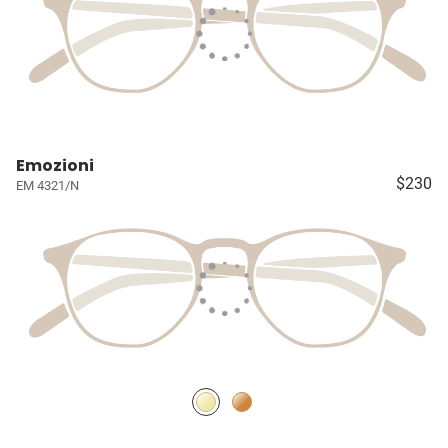
Emozioni
$230
EM 4321/N