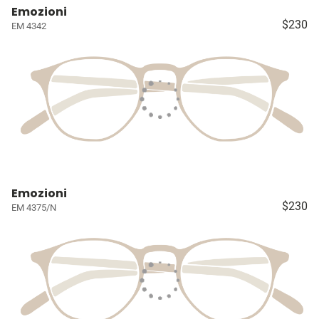
Emozioni
$230
EM 4342
Emozioni
$230
EM 4375/N