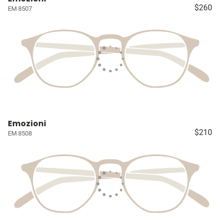
$260
EM 8507
Emozioni
$210
EM 8508