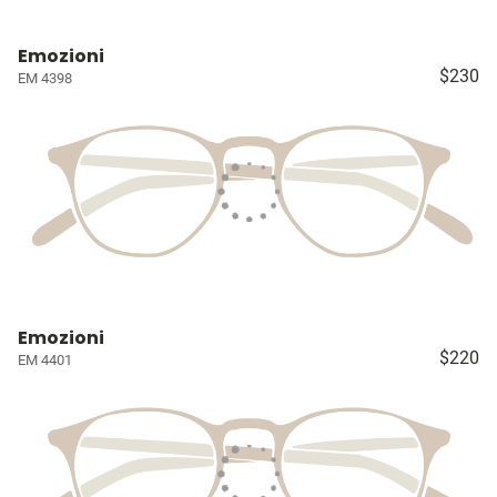
Emozioni
$230
EM 4398
Emozioni
$220
EM 4401