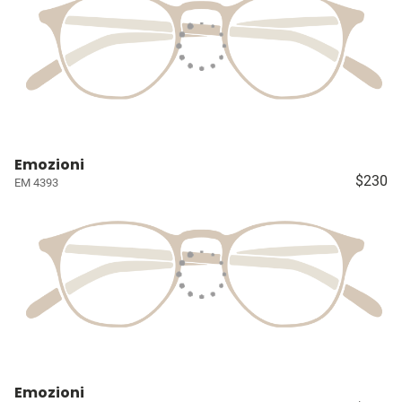
Emozioni
$230
EM 4393
Emozioni