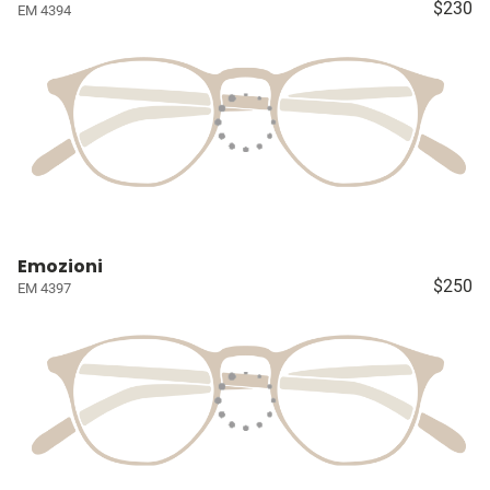
$230
EM 4394
Emozioni
$250
EM 4397