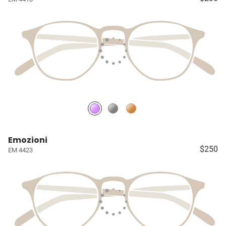
Emozioni
$250
EM 4423