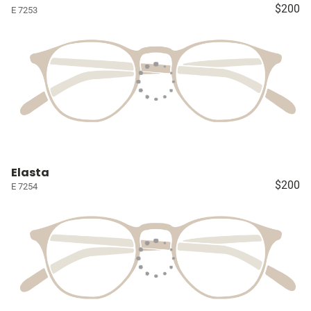
$200
E 7253
Elasta
$200
E 7254