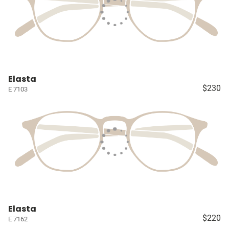
Elasta
$230
E 7103
Elasta
$220
E 7162