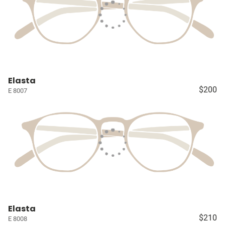
Elasta
$200
E 8007
Elasta
$210
E 8008