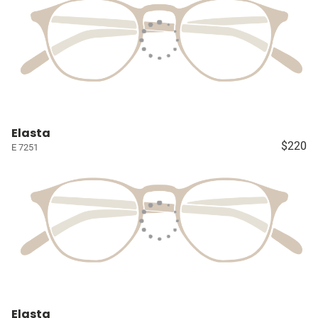
Elasta
$220
E 7251
Elasta