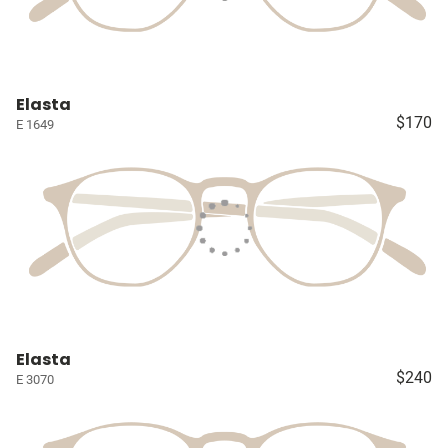
Elasta
$170
E 1649
Elasta
$240
E 3070