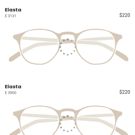
Elasta
$220
E 3131
Elasta
$220
E 3900