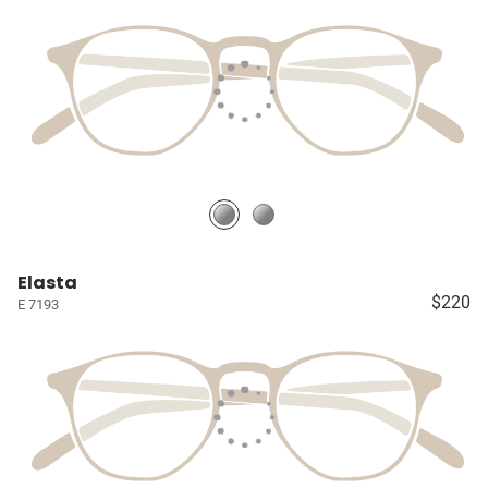
Elasta
$220
E 7193