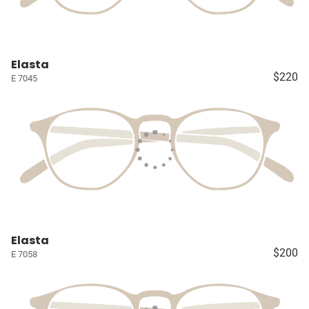
Elasta
$220
E 7045
Elasta
$200
E 7058