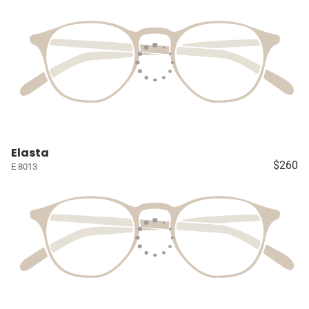
Elasta
$260
E 8013