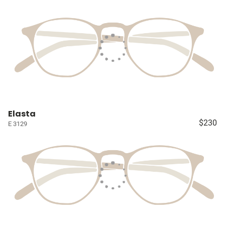
Elasta
$230
E 3129