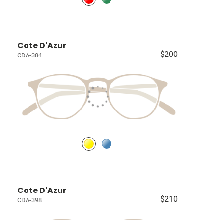
Cote D'Azur
$200
CDA-384
Cote D'Azur
$210
CDA-398