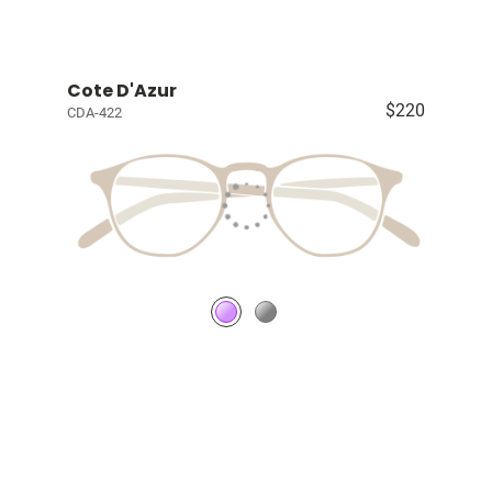
Cote D'Azur
$220
CDA-422