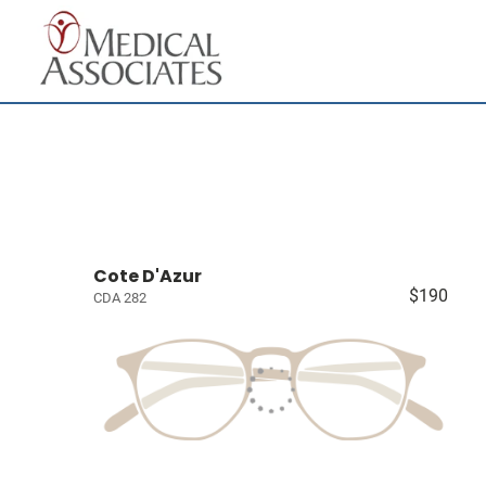
Cote D'Azur
$190
CDA 282