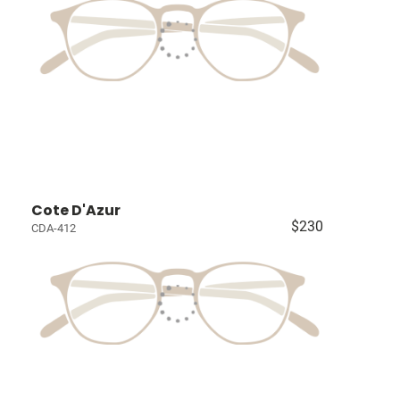
Cote D'Azur
$230
CDA-412